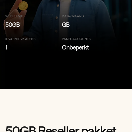
WEBRUIMTE
DATA/MAAND
50GB
GB
IPV4 EN IPV6 ADRES
PANEL ACCOUNTS
1
Onbeperkt
50GB Reseller pakket