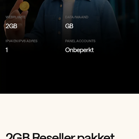
WEBRUIMTE
DATA/MAAND
2GB
GB
IPV4 EN IPV6 ADRES
PANEL ACCOUNTS
1
Onbeperkt
2GB Reseller pakket