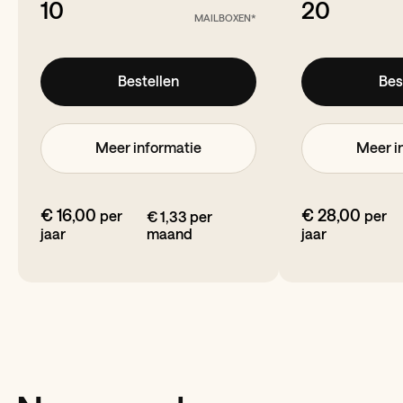
10
20
MAILBOXEN*
Bestellen
Bes
Meer informatie
Meer i
€ 16,00
€ 28,00
per
per
€ 1,33 per
jaar
maand
jaar