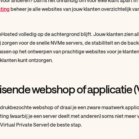
 voor anderen? Dan is het onhandig om voor elke klant apart in
sting
beheer je alle websites van jouw klanten overzichtelijk va
bHosted volledig op de achtergrond blijft. Jouw klanten zien a
 zorgen voor de snelle NVMe servers, de stabiliteit en de back-u
ussen op het ontwerpen van prachtige websites voor je klanten
w klanten kunt ontzorgen.
isende webshop of applicatie 
, drukbezochte webshop of draai je een zware maatwerk applic
ing (waarbij je een server deelt met anderen) soms niet meer 
Virtual Private Server) de beste stap.