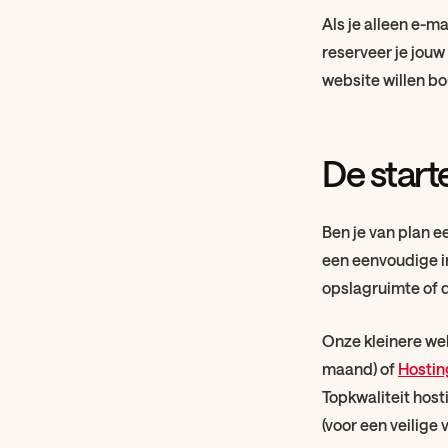
Als je alleen e-ma
reserveer je jouw
website willen bo
De start
Ben je van plan e
een eenvoudige in
opslagruimte of 
Onze kleinere we
maand) of
Hostin
Topkwaliteit host
(voor een veilige