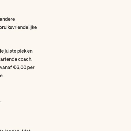
f andere
bruiksvriendelijke
e juiste plek en
startende coach.
t vanaf €6,00 per
e.