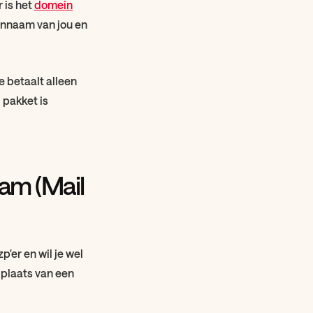
 is het
domein
einnaam van jou en
 betaalt alleen
 pakket is
am (Mail
'er en wil je wel
n plaats van een