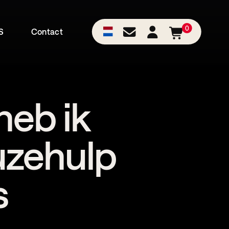
0
S
Contact
heb ik
uzehulp
s