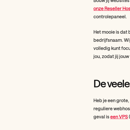
Bouw jij websites
onze Reseller Ho
controlepaneel.
Het mooie is dat 
bedrijfsnaam. Wij
volledig kunt foc
jou, zodat jij jou
De veele
Heb je een grote
reguliere webhost
geval is
een VPS
(