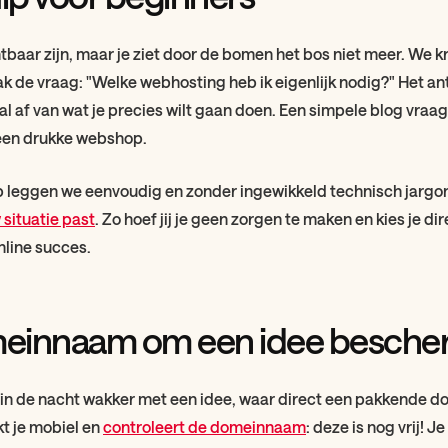
chtbaar zijn, maar je ziet door de bomen het bos niet meer. We k
ak de vraag: "Welke webhosting heb ik eigenlijk nodig?" Het a
al af van wat je precies wilt gaan doen. Een simpele blog vraa
een drukke webshop.
p leggen we eenvoudig en zonder ingewikkeld technisch jargon
 situatie past
. Zo hoef jij je geen zorgen te maken en kies je dir
nline succes.
einnaam om een idee besch
in de nacht wakker met een idee, waar direct een pakkende 
t je mobiel en
controleert de domeinnaam
: deze is nog vrij! J