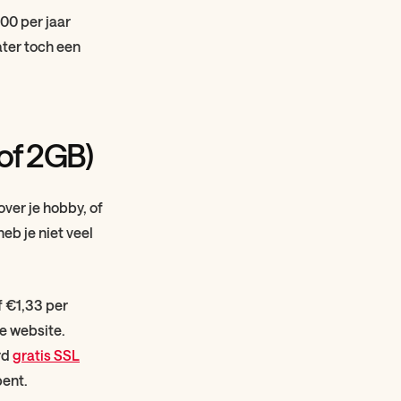
00 per jaar
ater toch een
of 2GB)
over je hobby, of
eb je niet veel
f €1,33 per
ke website.
rd
gratis SSL
bent.