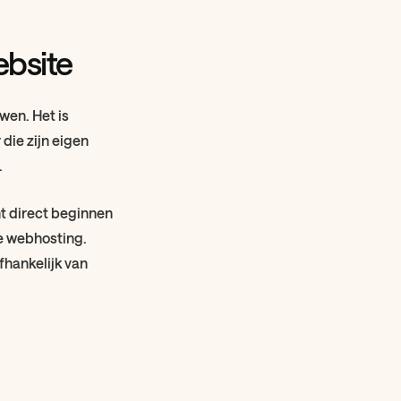
bsite
wen. Het is
 die zijn eigen
.
nt direct beginnen
re webhosting.
hankelijk van