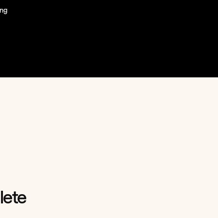
ing
lete