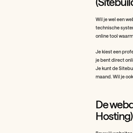
(Sitebuil
Wil je wel een we
technische syst
online tool waarm
Je kiest een prof
je bent direct on
Je kunt de Sitebu
maand. Wil je oo
De webde
Hosting)