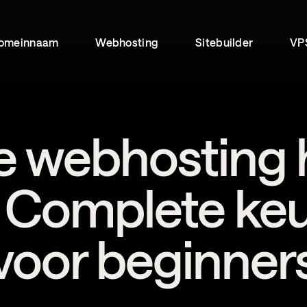
omeinnaam
Webhosting
Sitebuilder
VP
 webhosting 
 Complete ke
voor beginner