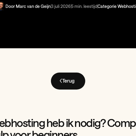
Door Marc van de Geijn
3 juli 2026
5 min. leestijd
Categorie Webhost
Terug
ebhosting heb ik nodig? Comp
lp voor beginners