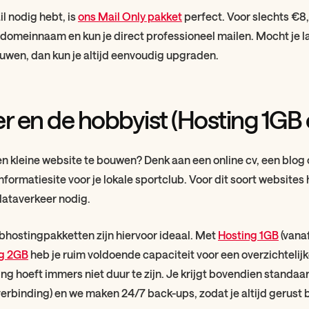
il nodig hebt, is
ons Mail Only pakket
perfect. Voor slechts €8,
 domeinnaam en kun je direct professioneel mailen. Mocht je l
uwen, dan kun je altijd eenvoudig upgraden.
er en de hobbyist (Hosting 1GB 
en kleine website te bouwen? Denk aan een online cv, een blog 
formatiesite voor je lokale sportclub. Voor dit soort websites h
dataverkeer nodig.
bhostingpakketten zijn hiervoor ideaal. Met
Hosting 1GB
(vana
g 2GB
heb je ruim voldoende capaciteit voor een overzichtelij
ing hoeft immers niet duur te zijn. Je krijgt bovendien standaa
 verbinding) en we maken 24/7 back-ups, zodat je altijd gerust 