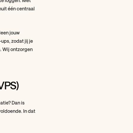
 te loggen. Met
nuit één centraal
lleen jouw
ps, zodat jij je
. Wij ontzorgen
(VPS)
atie? Dan is
voldoende. In dat