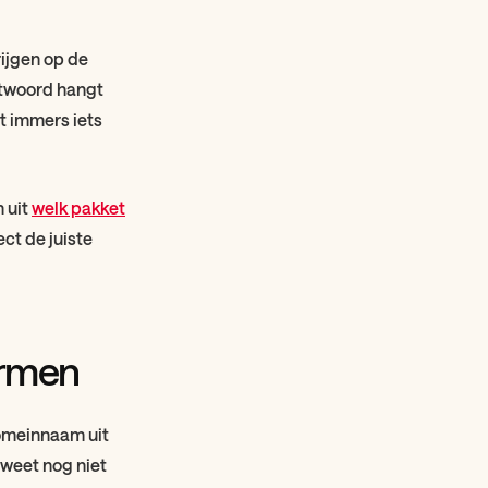
rijgen op de
ntwoord hangt
gt immers iets
 uit
welk pakket
ect de juiste
ermen
domeinnaam uit
e weet nog niet