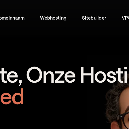
omeinnaam
Webhosting
Sitebuilder
VP
e, Onze Host
ted