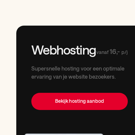
Webhosting
16,-
vanaf
p/j
Supersnelle hosting voor een optimale
ervaring van je website bezoekers.
Bekijk hosting aanbod