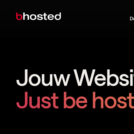
D
Jouw Websit
Just be hos